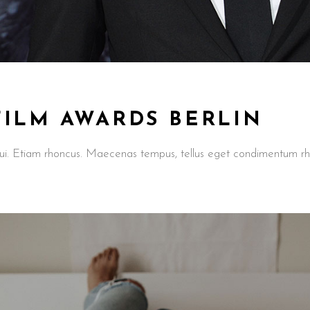
FILM AWARDS BERLIN
t dui. Etiam rhoncus. Maecenas tempus, tellus eget condimentum