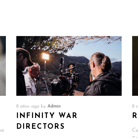
8 años ago
by
Admin
8 
INFINITY WAR
R
DIRECTORS
ui.
Cu