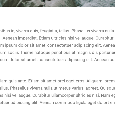
bus in, viverra quis, feugiat a, tellus. Phasellus viverra null
 Aenean imperdiet. Etiam ultricies nisi vel augue. Curabitur 
rem ipsum dolor sit amet, consectetuer adipiscing elit. Aen
um sociis Theme natoque penatibus et magnis dis parturie
psum dolor sit amet, consectetuer adipiscing elit. Aenean 
lam quis ante. Etiam sit amet orci eget eros. Aliquam lorem 
 tellus. Phasellus viverra nulla ut metus varius laoreet. Quis
ies nisi vel augue. Curabitur ullamcorper ultricies nisi. Nam 
tetuer adipiscing elit. Aenean commodo ligula eget dolort e