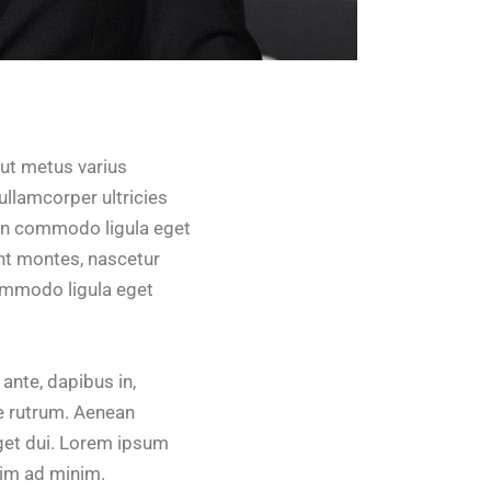
a ut metus varius
ullamcorper ultricies
ean commodo ligula eget
nt montes, nascetur
commodo ligula eget
ante, dapibus in,
que rutrum. Aenean
eget dui. Lorem ipsum
nim ad minim.