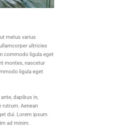
a ut metus varius
ullamcorper ultricies
ean commodo ligula eget
nt montes, nascetur
commodo ligula eget
ante, dapibus in,
que rutrum. Aenean
eget dui. Lorem ipsum
nim ad minim.