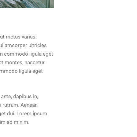
a ut metus varius
ullamcorper ultricies
ean commodo ligula eget
nt montes, nascetur
commodo ligula eget
ante, dapibus in,
que rutrum. Aenean
eget dui. Lorem ipsum
nim ad minim.