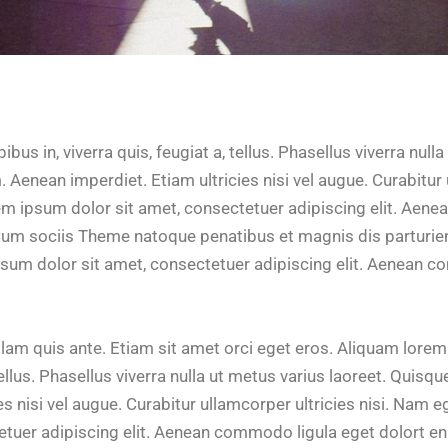
bus in, viverra quis, feugiat a, tellus. Phasellus viverra null
 Aenean imperdiet. Etiam ultricies nisi vel augue. Curabitur 
rem ipsum dolor sit amet, consectetuer adipiscing elit. Aen
um sociis Theme natoque penatibus et magnis dis parturie
psum dolor sit amet, consectetuer adipiscing elit. Aenean 
lam quis ante. Etiam sit amet orci eget eros. Aliquam lorem 
 tellus. Phasellus viverra nulla ut metus varius laoreet. Quis
ies nisi vel augue. Curabitur ullamcorper ultricies nisi. Nam 
tetuer adipiscing elit. Aenean commodo ligula eget dolort e