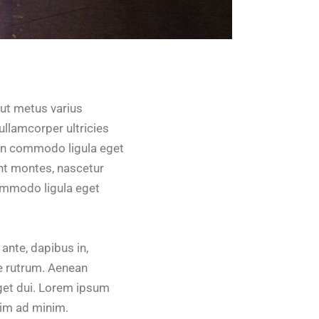
a ut metus varius
ullamcorper ultricies
ean commodo ligula eget
nt montes, nascetur
commodo ligula eget
ante, dapibus in,
que rutrum. Aenean
eget dui. Lorem ipsum
nim ad minim.