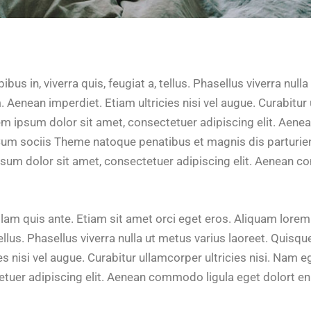
bus in, viverra quis, feugiat a, tellus. Phasellus viverra null
 Aenean imperdiet. Etiam ultricies nisi vel augue. Curabitur 
rem ipsum dolor sit amet, consectetuer adipiscing elit. Aen
um sociis Theme natoque penatibus et magnis dis parturie
psum dolor sit amet, consectetuer adipiscing elit. Aenean 
lam quis ante. Etiam sit amet orci eget eros. Aliquam lorem 
 tellus. Phasellus viverra nulla ut metus varius laoreet. Quis
ies nisi vel augue. Curabitur ullamcorper ultricies nisi. Nam 
tetuer adipiscing elit. Aenean commodo ligula eget dolort e