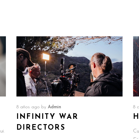
8 años ago
by
Admin
8 
INFINITY WAR
H
DIRECTORS
ui.
Cu