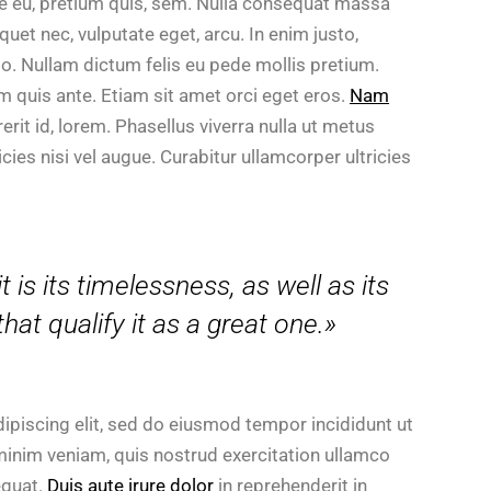
ue eu, pretium quis, sem. Nulla consequat massa
para
iquet nec, vulputate eget, arcu. In enim justo,
aumentar
sto. Nullam dictum felis eu pede mollis pretium.
o
am quis ante. Etiam sit amet orci eget eros.
Nam
disminuir
rerit id, lorem. Phasellus viverra nulla ut metus
el
cies nisi vel augue. Curabitur ullamcorper ultricies
volumen.
t is its timelessness, as well as its
at qualify it as a great one.»
ipiscing elit, sed do eiusmod tempor incididunt ut
minim veniam, quis nostrud exercitation ullamco
equat.
Duis aute irure dolor
in reprehenderit in