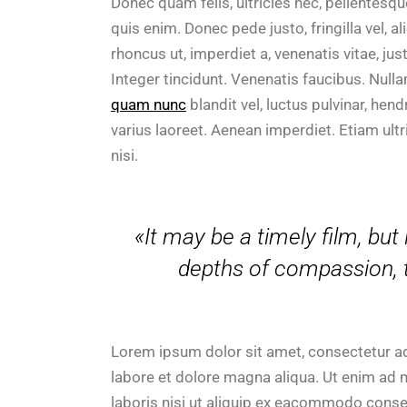
Donec quam felis, ultricies nec, pellentesq
quis enim. Donec pede justo, fringilla vel, al
rhoncus ut, imperdiet a, venenatis vitae, ju
Integer tincidunt. Venenatis faucibus. Null
quam nunc
blandit vel, luctus pulvinar, hend
varius laoreet. Aenean imperdiet. Etiam ultri
nisi.
«It may be a timely film, but i
depths of compassion, th
Lorem ipsum dolor sit amet, consectetur ad
labore et dolore magna aliqua. Ut enim ad 
laboris nisi ut aliquip ex eacommodo cons